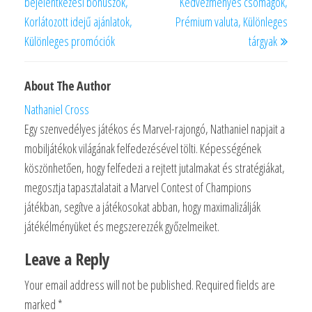
bejelentkezési bónuszok,
Kedvezményes csomagok,
Korlátozott idejű ajánlatok,
Prémium valuta, Különleges
Különleges promóciók
tárgyak
About The Author
Nathaniel Cross
Egy szenvedélyes játékos és Marvel-rajongó, Nathaniel napjait a
mobiljátékok világának felfedezésével tölti. Képességének
köszönhetően, hogy felfedezi a rejtett jutalmakat és stratégiákat,
megosztja tapasztalatait a Marvel Contest of Champions
játékban, segítve a játékosokat abban, hogy maximalizálják
játékélményüket és megszerezzék győzelmeiket.
Leave a Reply
Your email address will not be published.
Required fields are
marked
*