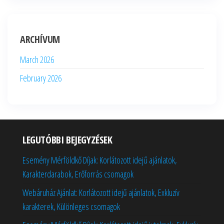
ARCHÍVUM
March 2026
February 2026
LEGUTÓBBI BEJEGYZÉSEK
Esemény Mérföldkő Díjak: Korlátozott idejű ajánlatok,
Karakterdarabok, Erőforrás csomagok
Webáruház Ajánlat: Korlátozott idejű ajánlatok, Exkluzív
karakterek, Különleges csomagok