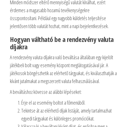
Minden módszer eltérő mennyiségű valutát kínálhat, ezért
érdemes a magasabb hozamú tevékenységekre
összpontosítani. Például egy nagyobb küldetés teljesítése
jelentősen több valutát hozhat, mint a napi bejelentkezések.
Hogyan váltható be a rendezvény valuta
díjakra
A rendezvény valuta díjakra való beváltása általában egy kijelölt
játékbeli bolt vagy esemény központ meglátogatásával jár. A
játékosok böngészhetik az elérhető tárgyakat, és kiválaszthatják a
kívánt jutalmakat a megszerzett valuta felhasználásával.
A beváltáshoz kövesse az alábbi lépéseket:
Érje el az esemény boltot a főmenüből.
Tekintse át az elérhető díjak listáját, amely tartalmazhat
egyedi tárgyakat és különleges promóciókat.
Válassza ki a beváltani kívánt díjat, és erősítse meg a