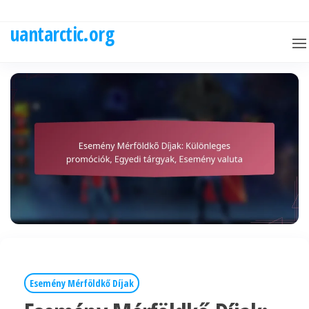
Skip
to
uantarctic.org
the
content
Esemény Mérföldkő Díjak