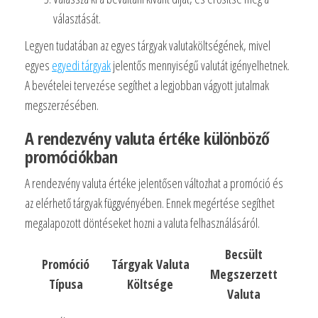
választását.
Legyen tudatában az egyes tárgyak valutaköltségének, mivel
egyes
egyedi tárgyak
jelentős mennyiségű valutát igényelhetnek.
A bevételei tervezése segíthet a legjobban vágyott jutalmak
megszerzésében.
A rendezvény valuta értéke különböző
promóciókban
A rendezvény valuta értéke jelentősen változhat a promóció és
az elérhető tárgyak függvényében. Ennek megértése segíthet
megalapozott döntéseket hozni a valuta felhasználásáról.
Becsült
Promóció
Tárgyak Valuta
Megszerzett
Típusa
Költsége
Valuta