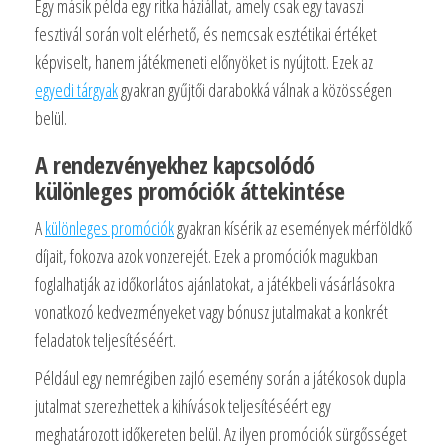
Egy másik példa egy ritka háziállat, amely csak egy tavaszi
fesztivál során volt elérhető, és nemcsak esztétikai értéket
képviselt, hanem játékmeneti előnyöket is nyújtott. Ezek az
egyedi tárgyak
gyakran gyűjtői darabokká válnak a közösségen
belül.
A rendezvényekhez kapcsolódó
különleges promóciók áttekintése
A
különleges promóciók
gyakran kísérik az események mérföldkő
díjait, fokozva azok vonzerejét. Ezek a promóciók magukban
foglalhatják az időkorlátos ajánlatokat, a játékbeli vásárlásokra
vonatkozó kedvezményeket vagy bónusz jutalmakat a konkrét
feladatok teljesítéséért.
Például egy nemrégiben zajló esemény során a játékosok dupla
jutalmat szerezhettek a kihívások teljesítéséért egy
meghatározott időkereten belül. Az ilyen promóciók sürgősséget