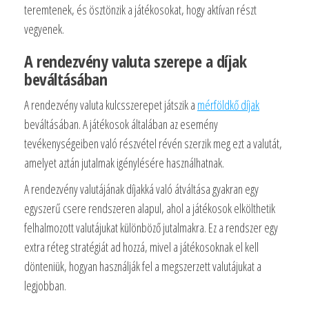
teremtenek, és ösztönzik a játékosokat, hogy aktívan részt
vegyenek.
A rendezvény valuta szerepe a díjak
beváltásában
A rendezvény valuta kulcsszerepet játszik a
mérföldkő díjak
beváltásában. A játékosok általában az esemény
tevékenységeiben való részvétel révén szerzik meg ezt a valutát,
amelyet aztán jutalmak igénylésére használhatnak.
A rendezvény valutájának díjakká való átváltása gyakran egy
egyszerű csere rendszeren alapul, ahol a játékosok elkölthetik
felhalmozott valutájukat különböző jutalmakra. Ez a rendszer egy
extra réteg stratégiát ad hozzá, mivel a játékosoknak el kell
dönteniük, hogyan használják fel a megszerzett valutájukat a
legjobban.