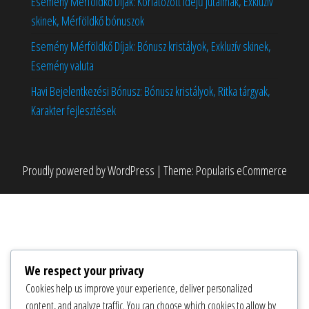
Esemény Mérföldkő Díjak: Korlátozott idejű jutalmak, Exkluzív
skinek, Mérföldkő bónuszok
Esemény Mérföldkő Díjak: Bónusz kristályok, Exkluzív skinek,
Esemény valuta
Havi Bejelentkezési Bónusz: Bónusz kristályok, Ritka tárgyak,
Karakter fejlesztések
Proudly powered by
WordPress
|
Theme:
Popularis eCommerce
We respect your privacy
Cookies help us improve your experience, deliver personalized
content, and analyze traffic. You can choose which cookies to allow by