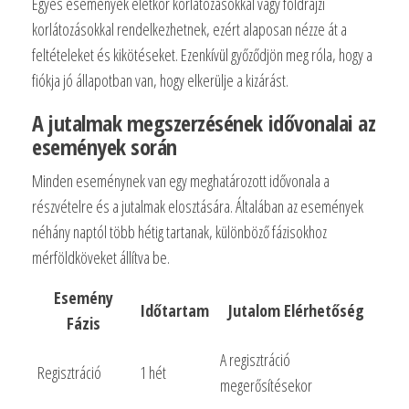
Egyes események életkor korlátozásokkal vagy földrajzi
korlátozásokkal rendelkezhetnek, ezért alaposan nézze át a
feltételeket és kikötéseket. Ezenkívül győződjön meg róla, hogy a
fiókja jó állapotban van, hogy elkerülje a kizárást.
A jutalmak megszerzésének idővonalai az
események során
Minden eseménynek van egy meghatározott idővonala a
részvételre és a jutalmak elosztására. Általában az események
néhány naptól több hétig tartanak, különböző fázisokhoz
mérföldköveket állítva be.
Esemény
Időtartam
Jutalom Elérhetőség
Fázis
A regisztráció
Regisztráció
1 hét
megerősítésekor