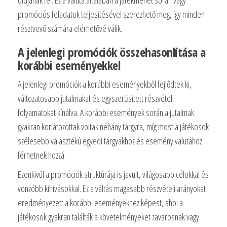
oldjanak fel. Ez a valuta általában a játékmenet során vagy
promóciós feladatok teljesítésével szerezhető meg, így minden
résztvevő számára elérhetővé válik.
A jelenlegi promóciók összehasonlítása a
korábbi eseményekkel
A jelenlegi promóciók a korábbi eseményekből fejlődtek ki,
változatosabb jutalmakat és egyszerűsített részvételi
folyamatokat kínálva. A korábbi események során a jutalmak
gyakran korlátozottak voltak néhány tárgyra, míg most a játékosok
szélesebb választékú egyedi tárgyakhoz és esemény valutához
férhetnek hozzá.
Ezenkívül a promóciók struktúrája is javult, világosabb célokkal és
vonzóbb kihívásokkal. Ez a váltás magasabb részvételi arányokat
eredményezett a korábbi eseményekhez képest, ahol a
játékosok gyakran találták a követelményeket zavarosnak vagy