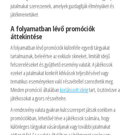
jutalmakat szerezzenek, amelyek gazdagítják élményüket és
játékmenetüket.
A folyamatban lévő promóciók
áttekintése
A folyamatban lévő promóciók különféle egyedi tárgyakat
tartalmaznak, beleértve az exkluzív skineket, limitált idejű
felszereléseket és gyűjthető esemény valutát. A játékosok
ezeket a jutalmakat konkrét kihívások teljesítésével vagy
tematikus eseményeken való részvétellel szerezhetik meg.
Minden promóció általában
korlátozott ideig
tart, ösztönözve a
játékosokat a gyors részvételre.
A rendezvény valuta gyakran kulcsszerepet játszik ezekben a
promóciókban, lehetővé téve a játékosok számára, hogy
különleges tárgyakat vásároljanak vagy további jutalmakat