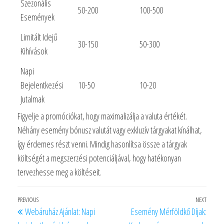
Szezonális
50-200
100-500
Események
Limitált Idejű
30-150
50-300
Kihívások
Napi
Bejelentkezési
10-50
10-20
Jutalmak
Figyelje a promóciókat, hogy maximalizálja a valuta értékét.
Néhány esemény bónusz valutát vagy exkluzív tárgyakat kínálhat,
így érdemes részt venni. Mindig hasonlítsa össze a tárgyak
költségét a megszerzési potenciáljával, hogy hatékonyan
tervezhesse meg a költéseit.
Post
Previous
PREVIOUS
NEXT
Next
Webáruház Ajánlat: Napi
Esemény Mérföldkő Díjak:
navigation
Post
Post