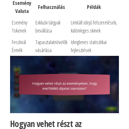
Esemény
Felhasználás
Példák
Valuta
Esemény
Exkluzív tárgyak
Limitált idejű felszerelések,
Tokenek
beváltása
különleges skinek
Fesztivál
Tapasztalatnövelők
Ideiglenes statisztikai
Érmék
vásárlása
fejlesztések
Hogyan vehet részt az