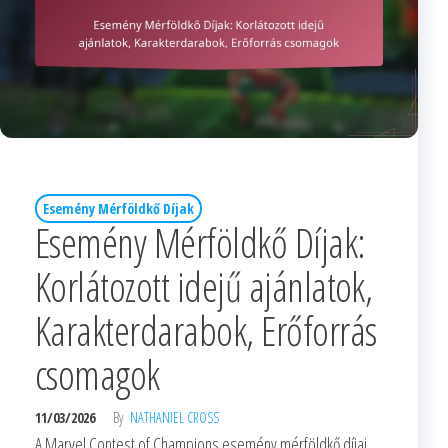
Esemény Mérföldkő Díjak
Esemény Mérföldkő Díjak:
Korlátozott idejű ajánlatok,
Karakterdarabok, Erőforrás
csomagok
11/03/2026
By
NATHANIEL CROSS
A Marvel Contest of Champions esemény mérföldkő díjai