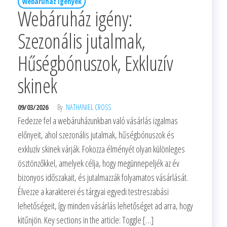
Webáruház Igények
Webáruház igény:
Szezonális jutalmak,
Hűségbónuszok, Exkluzív
skinek
09/03/2026
By
NATHANIEL CROSS
Fedezze fel a webáruházunkban való vásárlás izgalmas
előnyeit, ahol szezonális jutalmak, hűségbónuszok és
exkluzív skinek várják. Fokozza élményét olyan különleges
ösztönzőkkel, amelyek célja, hogy megünnepeljék az év
bizonyos időszakait, és jutalmazzák folyamatos vásárlását.
Élvezze a karakterei és tárgyai egyedi testreszabási
lehetőségeit, így minden vásárlás lehetőséget ad arra, hogy
kitűnjön. Key sections in the article: Toggle […]