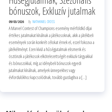
bónuszok, Exkluzív jutalmak
09/03/2026
By
NATHANIEL CROSS
A Marvel Contest of Champions esemény mérföldkő díjai
értékes jutalmakat kínálnak a játékosoknak, akik a játékbeli
események során konkrét célokat érnek el, ezzel fokozva a
játékélményt. Ezen kívül a hűségjutalmak elismerik és
ösztönzik a játékosok elkötelezettségét exkluzív tárgyakkal
és bónuszokkal, míg az idénybeli bónuszok egyedi
jutalmakat kínálnak, amelyek ünnepekhez vagy
évfordulókhoz kapcsolódnak, tovább gazdagítva a […]