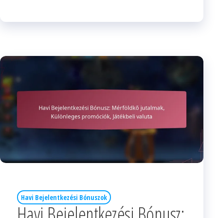
Havi Bejelentkezési Bónuszok
Havi Bejelentkezési Bónusz: