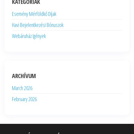
KATEGÓRIÁK
Esemény Mérföldkő Díjak
Havi Bejelentkezési Bónuszok
Webáruház Igények
ARCHÍVUM
March 2026
February 2026