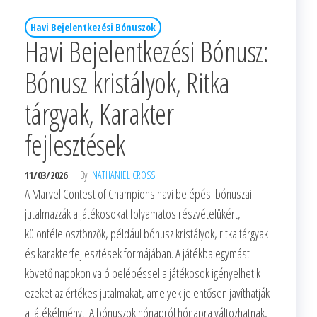
Havi Bejelentkezési Bónuszok
Havi Bejelentkezési Bónusz:
Bónusz kristályok, Ritka
tárgyak, Karakter
fejlesztések
11/03/2026
By
NATHANIEL CROSS
A Marvel Contest of Champions havi belépési bónuszai
jutalmazzák a játékosokat folyamatos részvételükért,
különféle ösztönzők, például bónusz kristályok, ritka tárgyak
és karakterfejlesztések formájában. A játékba egymást
követő napokon való belépéssel a játékosok igényelhetik
ezeket az értékes jutalmakat, amelyek jelentősen javíthatják
a játékélményt. A bónuszok hónapról hónapra változhatnak,