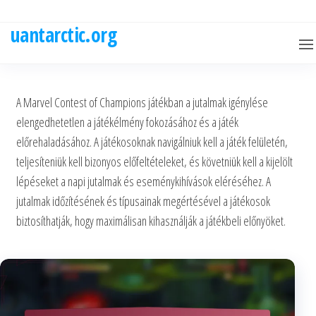
Skip
to
uantarctic.org
the
content
A Marvel Contest of Champions játékban a jutalmak igénylése
elengedhetetlen a játékélmény fokozásához és a játék
előrehaladásához. A játékosoknak navigálniuk kell a játék felületén,
teljesíteniük kell bizonyos előfeltételeket, és követniük kell a kijelölt
lépéseket a napi jutalmak és eseménykihívások eléréséhez. A
jutalmak időzítésének és típusainak megértésével a játékosok
biztosíthatják, hogy maximálisan kihasználják a játékbeli előnyöket.