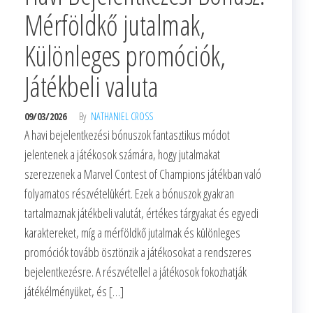
Mérföldkő jutalmak,
Különleges promóciók,
Játékbeli valuta
09/03/2026
By
NATHANIEL CROSS
A havi bejelentkezési bónuszok fantasztikus módot
jelentenek a játékosok számára, hogy jutalmakat
szerezzenek a Marvel Contest of Champions játékban való
folyamatos részvételükért. Ezek a bónuszok gyakran
tartalmaznak játékbeli valutát, értékes tárgyakat és egyedi
karaktereket, míg a mérföldkő jutalmak és különleges
promóciók tovább ösztönzik a játékosokat a rendszeres
bejelentkezésre. A részvétellel a játékosok fokozhatják
játékélményüket, és […]