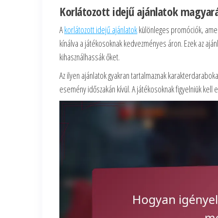
Korlátozott idejű ajánlatok magyar
A
korlátozott idejű ajánlatok
különleges promóciók, amely
kínálva a játékosoknak kedvezményes áron. Ezek az aján
kihasználhassák őket.
Az ilyen ajánlatok gyakran tartalmaznak karakterdarabok
esemény időszakán kívül. A játékosoknak figyelniük kell 