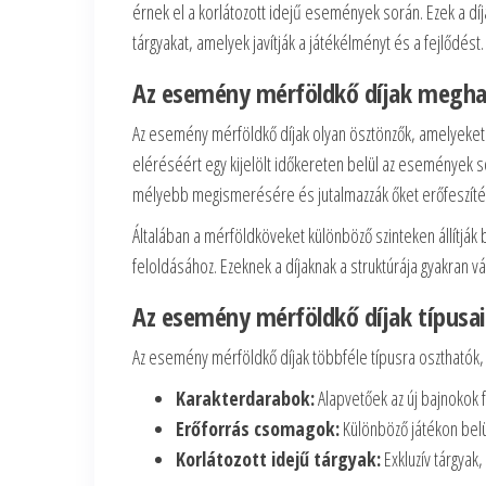
érnek el a korlátozott idejű események során. Ezek a d
tárgyakat, amelyek javítják a játékélményt és a fejlődést.
Az esemény mérföldkő díjak megha
Az esemény mérföldkő díjak olyan ösztönzők, amelyeket 
eléréséért egy kijelölt időkereten belül az események sor
mélyebb megismerésére és jutalmazzák őket erőfeszíté
Általában a mérföldköveket különböző szinteken állítják
feloldásához. Ezeknek a díjaknak a struktúrája gyakran vá
Az esemény mérföldkő díjak típusai
Az esemény mérföldkő díjak többféle típusra oszthatók, 
Karakterdarabok:
Alapvetőek az új bajnokok 
Erőforrás csomagok:
Különböző játékon belül
Korlátozott idejű tárgyak:
Exkluzív tárgyak