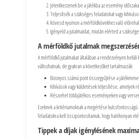
Jelentkezzenek be a játékba az esemény időszaka 
Teljesítsék a szükséges feladatokat vagy kihívá
Kövesd nyomon a mérföldkövekhez való előrehal
Igényeld a jutalmaidat, miután elérted a szükség
A mérföldkő jutalmak megszerzésén
A mérföldkő jutalmakat általában a rendezvényen belüli
változhatnak, de gyakran a következőket tartalmazzák:
Bizonyos számú pont összegyűjtése a játékmenet
Kihívások vagy küldetések teljesítése, amelyek 
Részvétel többjátékos eseményeken vagy verse
Ezeknek a kritériumoknak a megértése kulcsfontosságú 
feladatokra kell összpontosítaniuk, hogy hatékonyan elé
Tippek a díjak igénylésének maxima