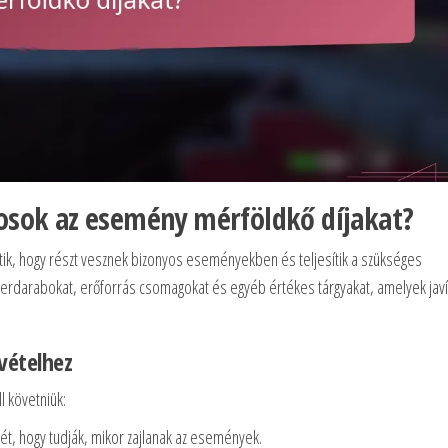
kosok az esemény mérföldkő díjakat?
tik, hogy részt vesznek bizonyos eseményekben és teljesítik a szükséges
terdarabokat, erőforrás csomagokat és egyéb értékes tárgyakat, amelyek javí
vételhez
l követniük:
t, hogy tudják, mikor zajlanak az események.