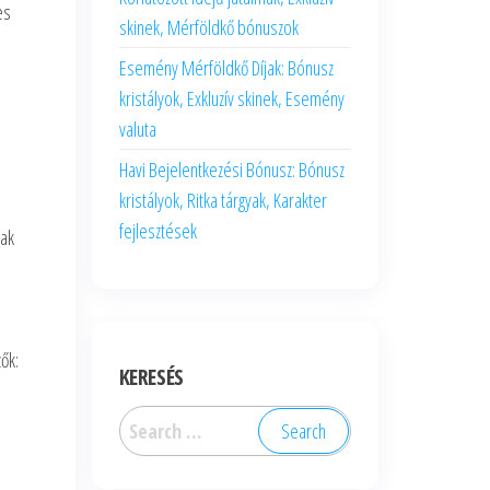
es
skinek, Mérföldkő bónuszok
Esemény Mérföldkő Díjak: Bónusz
kristályok, Exkluzív skinek, Esemény
valuta
Havi Bejelentkezési Bónusz: Bónusz
kristályok, Ritka tárgyak, Karakter
fejlesztések
mak
ők:
KERESÉS
Search
for: