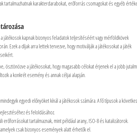
íjak tartalmazhatnak karakterdarabokat, erőforrás csomagokat és egyéb érték
tározása
a játékosok kapnak bizonyos feladatok teljesítéséért vagy mérföldkövek
án. Ezek a díjak arra lettek tervezve, hogy motiválják a játékosokat a játék
seikért.
 be, ösztönözve a játékosokat, hogy magasabb célokat érjenek el a jobb jutal
ltozik a konkrét esemény és annak céljai alapján.
mindegyik egyedi előnyöket kínál a játékosok számára. A fő típusok a következ
fejlesztéséhez és feloldásához.
i erőforrásokat tartalmaznak, mint például arany, ISO-8 és katalizátorok.
, amelyek csak bizonyos események alatt érhetők el.