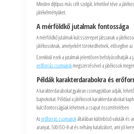
Minden díjtípus más célt szolgál, lehetővé téve a játéko
játékélményüket.
A mérföldkő jutalmak fontossága
A mérföldkő jutalmak kulcsszerepet játszanak a játéko
játékosoknak, amelyekért törekedhetnek, elősegítve az 
Ezenkívül ezek a jutalmak jelentősen befolyásolhatják 
erőforrás csomagok
megszerzésével a játékosok megerősí
Példák karakterdarabokra és erőfo
A karakterdarabokat gyakran csomagokban adják, lehetőv
bajnokokat. Például a játékosok karakterdarabokat ka
kulcsfontosságúak lehetnek a csapat összetételében.
Az
erőforrás csomagok
általában különböző valuták és a
aranyat, 500 ISO-8-at és néhány katalizátort, ami jól ker