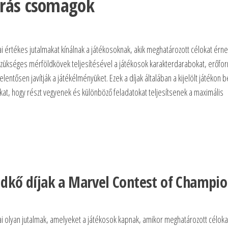
rrás csomagok
értékes jutalmakat kínálnak a játékosoknak, akik meghatározott célokat érne
 szükséges mérföldkövek teljesítésével a játékosok karakterdarabokat, erőfor
ntősen javítják a játékélményüket. Ezek a díjak általában a kijelölt játékon be
t, hogy részt vegyenek és különböző feladatokat teljesítsenek a maximális
dkő díjak a Marvel Contest of Champio
ai olyan jutalmak, amelyeket a játékosok kapnak, amikor meghatározott céloka