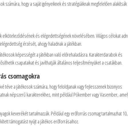
sok számára, hogy a saját igényeiknek és stratégiáiknak megfelelően alakítsák
sok elköteleződésének és elégedettségének növelésében. Világos célokat adn
elégedettség érzését, ahogy haladnak a játékban.
a játékosok képességét a játékban való előrehaladásra. Karakterdarabok és
thetik csapataikat és javíthatják általános teljesítményüket a csatákban.
rrás csomagokra
é téve a játékosok számára, hogy feloldjanak vagy fejlesszenek bizonyos
phatnak népszerű karakterekhez, mint például Pókember vagy Vasember, ame
nyagok keverékét tartalmazzák. Például egy erőforrás csomag tartalmazhat 10
ekített támogatást nyújt a játékos erőforrásaihoz.