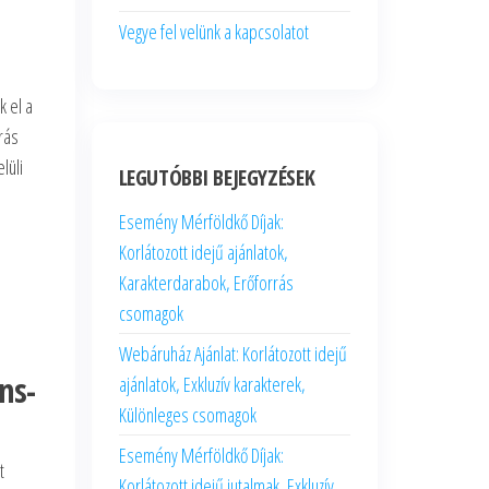
Vegye fel velünk a kapcsolatot
k el a
rás
lüli
LEGUTÓBBI BEJEGYZÉSEK
Esemény Mérföldkő Díjak:
Korlátozott idejű ajánlatok,
Karakterdarabok, Erőforrás
csomagok
Webáruház Ajánlat: Korlátozott idejű
ns-
ajánlatok, Exkluzív karakterek,
Különleges csomagok
Esemény Mérföldkő Díjak:
t
Korlátozott idejű jutalmak, Exkluzív