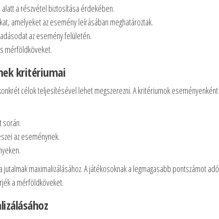
alatt a részvétel biztosítása érdekében.
sokat, amelyeket az esemény leírásában meghatároztak.
adásodat az esemény felületén.
es mérföldköveket.
ek kritériumai
 konkrét célok teljesítésével lehet megszerezni. A kritériumok eseményenként
 során.
részei az eseménynek.
nyeken.
a jutalmak maximalizálásához. A játékosoknak a legmagasabb pontszámot adó
rjék a mérföldköveket.
lizálásához