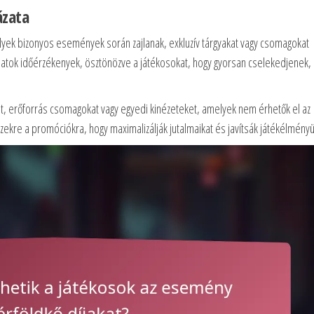
ázata
ek bizonyos események során zajlanak, exkluzív tárgyakat vagy csomagokat
latok időérzékenyek, ösztönözve a játékosokat, hogy gyorsan cselekedjenek,
at, erőforrás csomagokat vagy egyedi kinézeteket, amelyek nem érhetők el az
ezekre a promóciókra, hogy maximalizálják jutalmaikat és javítsák játékélményü