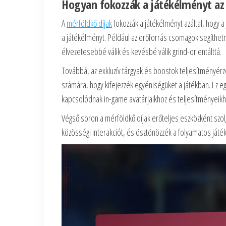
Hogyan fokozzák a játékélményt az
A
mérföldkő díjak
fokozzák a játékélményt azáltal, hogy a
a játékélményt. Például az erőforrás csomagok segíthetne
élvezetesebbé válik és kevésbé válik grind-orientálttá.
Továbbá, az exkluzív tárgyak és boostok teljesítményér
számára, hogy kifejezzék egyéniségüket a játékban. Ez
kapcsolódnak in-game avatárjaikhoz és teljesítményeikh
Végső soron a mérföldkő díjak erőteljes eszközként szol
közösségi interakciót, és ösztönözzék a folyamatos játék