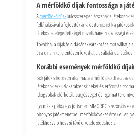
A mérföldkő díjak fontossága a ját
A
mérföldkő díjak
kulcsszerepet játszanak a játékosok e
felkínálásával a fejlesztők arra ösztönözhetik a játékos
játékosok elégedettségét növeli, hanem közösségi érzést
Továbbá, a díjak feloldásának várakozása motiválhatja a 
Ez a dinamika jelentősen fokozhatja az általános játékos
Korábbi események mérföldkő díjai
Sok játék sikeresen alkalmazta a mérföldkő díjakat az
játékosok exkluzív karakter skineket és erőforrás csomago
ideig voltak elérhetők, sürgősséget és izgalmat teremtv
Egy másik példa egy jól ismert MMORPG szezonális esemé
bizonyos játékmenetbeli mérföldköveket értek el. Az ily
játékhoz való hosszú távú elköteleződéshez is.