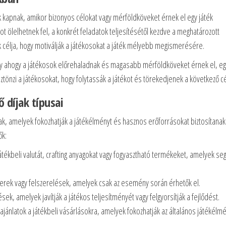
k kapnak, amikor bizonyos célokat vagy mérföldköveket érnek el egy játék
ölelhetnek fel, a konkrét feladatok teljesítésétől kezdve a meghatározott
 célja, hogy motiválják a játékosokat a játék mélyebb megismerésére.
 hogy ahogy a játékosok előrehaladnak és magasabb mérföldköveket érnek el, e
sztönzi a játékosokat, hogy folytassák a játékot és törekedjenek a következő cé
 díjak típusai
ak, amelyek fokozhatják a játékélményt és hasznos erőforrásokat biztosítanak
ők:
tékbeli valutát, crafting anyagokat vagy fogyasztható termékeket, amelyek segí
terek vagy felszerelések, amelyek csak az esemény során érhetők el.
sek, amelyek javítják a játékos teljesítményét vagy felgyorsítják a fejlődést.
ánlatok a játékbeli vásárlásokra, amelyek fokozhatják az általános játékélmé