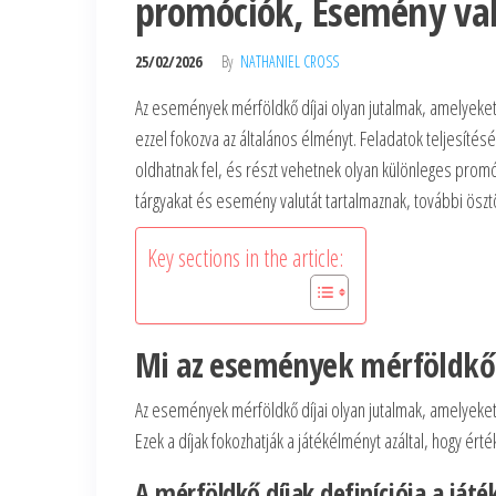
promóciók, Esemény va
25/02/2026
By
NATHANIEL CROSS
Az események mérföldkő díjai olyan jutalmak, amelyeket 
ezzel fokozva az általános élményt. Feladatok teljesíté
oldhatnak fel, és részt vehetnek olyan különleges prom
tárgyakat és esemény valutát tartalmaznak, további öszt
Key sections in the article:
Mi az események mérföldkő 
Az események mérföldkő díjai olyan jutalmak, amelyeket
Ezek a díjak fokozhatják a játékélményt azáltal, hogy ér
A mérföldkő díjak definíciója a ját