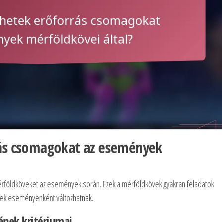
rás csomagokat az események
érföldköveket az események során. Ezek a mérföldkövek gyakran feladatok
lyek eseményenként változhatnak.
nek kritériumai