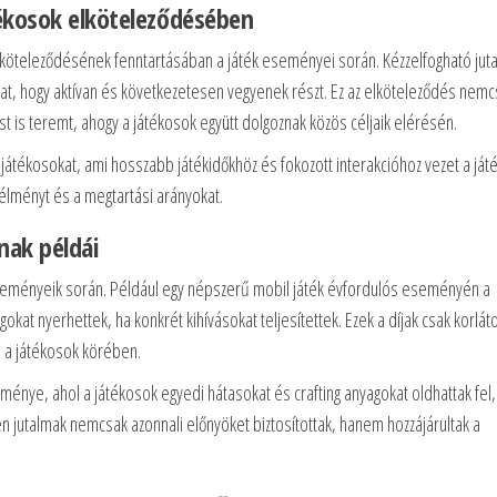
ékosok elköteleződésében
lköteleződésének fenntartásában a játék eseményei során. Kézzelfogható jut
okat, hogy aktívan és következetesen vegyenek részt. Ez az elköteleződés nemc
 is teremt, ahogy a játékosok együtt dolgoznak közös céljaik elérésén.
játékosokat, ami hosszabb játékidőkhöz és fokozott interakcióhoz vezet a játé
 élményt és a megtartási arányokat.
nak példái
 eseményeik során. Például egy népszerű mobil játék évfordulós eseményén a
kat nyerhettek, ha konkrét kihívásokat teljesítettek. Ezek a díjak csak korlát
e a játékosok körében.
nye, ahol a játékosok egyedi hátasokat és crafting anyagokat oldhattak fel,
en jutalmak nemcsak azonnali előnyöket biztosítottak, hanem hozzájárultak a