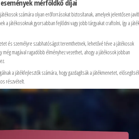
 események mérföldkő díjai
 játékosok számára olyan erőforrásokat biztosítanak, amelyek jelentősen javít
k a játékosoknak gyorsabban fejlődni vagy jobb tárgyakat craftolni, így a játé
zetet és személyre szabhatóságot teremthetnek, lehetővé téve a játékosok
 egy még magával ragadóbb élményhez vezethet, ahogy a játékosok jobban
ez.
gálnak a játékfejlesztők számára, hogy gazdagítsák a játékmenetet, elősegítsé
os részvételt.