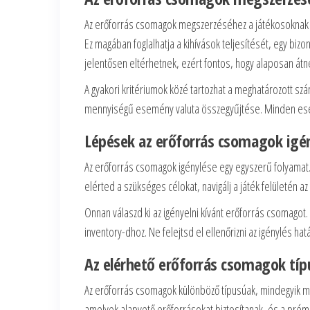
Az erőforrás csomagok megszerzéséhez a játékosoknak á
Ez magában foglalhatja a kihívások teljesítését, egy biz
jelentősen eltérhetnek, ezért fontos, hogy alaposan átn
A gyakori kritériumok közé tartozhat a meghatározott sz
mennyiségű esemény valuta összegyűjtése. Minden esem
Lépések az erőforrás csomagok igé
Az erőforrás csomagok igénylése egy egyszerű folyamat. E
elérted a szükséges célokat, navigálj a játék felületén 
Onnan válaszd ki az igényelni kívánt erőforrás csomagot
inventory-dhoz. Ne felejtsd el ellenőrizni az igénylés ha
Az elérhető erőforrás csomagok típ
Az erőforrás csomagok különböző típusúak, mindegyik más
amelyek alapvető erőforrásokat biztosítanak, és a prém