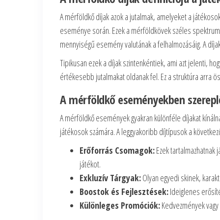
A mérföldkő díjak azok a jutalmak, amelyeket a játékoso
eseménye során. Ezek a mérföldkövek széles spektrumot 
mennyiségű esemény valutának a felhalmozásáig. A díjak
Tipikusan ezek a díjak szintenkéntiek, ami azt jelenti,
értékesebb jutalmakat oldanak fel. Ez a struktúra arra ö
A mérföldkő eseményekben szereplő
A mérföldkő események gyakran különféle díjakat kínáln
játékosok számára. A leggyakoribb díjtípusok a következ
Erőforrás Csomagok:
Ezek tartalmazhatnak já
játékot.
Exkluzív Tárgyak:
Olyan egyedi skinek, karak
Boostok és Fejlesztések:
Ideiglenes erősíté
Különleges Promóciók:
Kedvezmények vagy aj