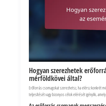
Hogyan szerezhetek erőfor
mérföldkövei által?
Erőforrás csomagokat szerezhetsz, ha elérsz konkrét m
teljesítését vagy bizonyos célok elérését igénylik, ame
Az erőforrás csomagok megszerzésé