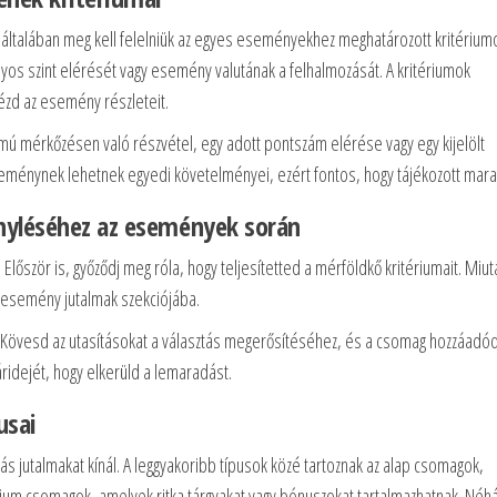
ltalában meg kell felelniük az egyes eseményekhez meghatározott kritérium
onyos szint elérését vagy esemény valutának a felhalmozását. A kritériumok
ézd az esemény részleteit.
ámú mérkőzésen való részvétel, egy adott pontszám elérése vagy egy kijelölt
énynek lehetnek egyedi követelményei, ezért fontos, hogy tájékozott mara
nyléséhez az események során
lőször is, győződj meg róla, hogy teljesítetted a mérföldkő kritériumait. Miut
az esemény jutalmak szekciójába.
. Kövesd az utasításokat a választás megerősítéséhez, és a csomag hozzáadód
táridejét, hogy elkerüld a lemaradást.
usai
 jutalmakat kínál. A leggyakoribb típusok közé tartoznak az alap csomagok,
ium csomagok, amelyek ritka tárgyakat vagy bónuszokat tartalmazhatnak. Néh