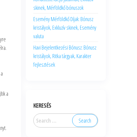
skinek, Mérföldkő bónuszok
Esemény Mérföldkő Díjak: Bónusz
kristályok, Exkluzív skinek, Esemény
valuta
gyre
Havi Bejelentkezési Bónusz: Bónusz
lra.
kristályok, Ritka tárgyak, Karakter
fejlesztések
 a
tik a
KERESÉS
Search
for:
nyt.