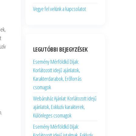
Vegye fel velünk a kapcsolatot
nek,
t
uzív
LEGUTÓBBI BEJEGYZÉSEK
Esemény Mérföldkő Díjak:
Korlátozott idejű ajánlatok,
Karakterdarabok, Erőforrás
csomagok
Webáruház Ajánlat: Korlátozott idejű
ajánlatok, Exkluzív karakterek,
n.
Különleges csomagok
Esemény Mérföldkő Díjak:
Korlátozott idejű jutalmak, Exkluzív