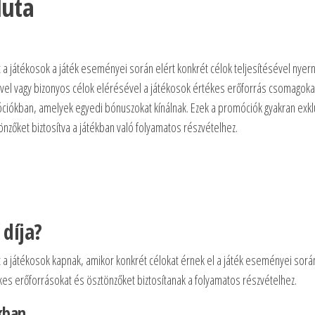
luta
a játékosok a játék eseményei során elért konkrét célok teljesítésével nyer
sével vagy bizonyos célok elérésével a játékosok értékes erőforrás csomagoka
óciókban, amelyek egyedi bónuszokat kínálnak. Ezek a promóciók gyakran exkl
önzőket biztosítva a játékban való folyamatos részvételhez.
díja?
 a játékosok kapnak, amikor konkrét célokat érnek el a játék eseményei sorá
tékes erőforrásokat és ösztönzőket biztosítanak a folyamatos részvételhez.
ékban