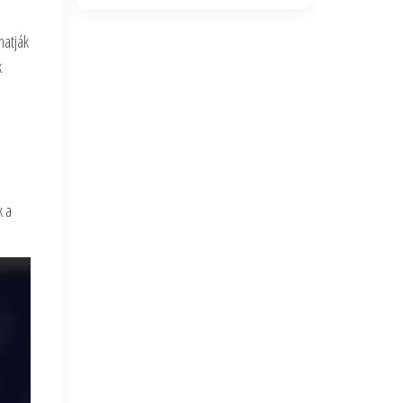
hatják
k
k a