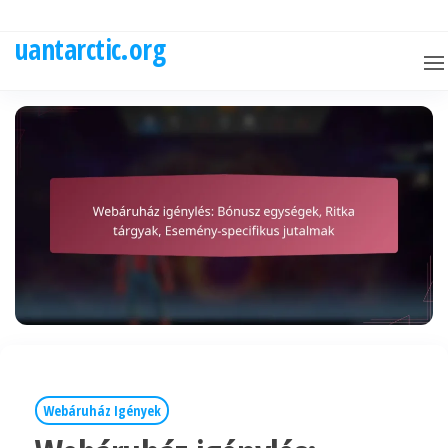
Skip
to
uantarctic.org
the
content
Webáruház Igények