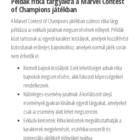
Példák ritka tárgyakra a Marvel Contest
of Champions játékban
A Marvel Contest of Champions játékban számos ritka tárgy
példázza az exkluzív jutalmak megszerzésének előnyeit. Példák
közé tartoznak az egyedi karakter kristályok, amelyek hozzáférést
biztosítanak erőteljes bajnokokhoz, amelyek normál játék során
nem érhetők el.
Kiemelt bajnok kristályok: Ezek lehetőséget adnak ritka
bajnokok megszerzésére, akik fokozott képességekkel
rendelkeznek.
Különleges esemény jutalmak: A korlátozott idejű
események gyakran kínálnak egyedi tárgyakat, amelyeket
csak az esemény alatt lehet megszerezni.
Exkluzív kinézetek: Ritka kinézetek megváltoztathatják a
karakterek megjelenését, esztétikai vonzerőt és
potenciális játékbeli előnyöket nyújtva.