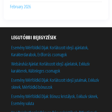
February 2026
LEGUTÓBBI BEJEGYZÉSEK
Esemény Mérföldkő Díjak: Korlátozott idejű ajánlatok,
Karakterdarabok, Erőforrás csomagok
Webáruház Ajánlat: Korlátozott idejű ajánlatok, Exkluzív
karakterek, Különleges csomagok
Esemény Mérföldkő Díjak: Korlátozott idejű jutalmak, Exkluzív
skinek, Mérföldkő bónuszok
Esemény Mérföldkő Díjak: Bónusz kristályok, Exkluzív skinek,
Esemény valuta