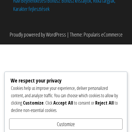
Havi Bejelentkezési Bónusz: Bónusz kristályok, Ritka tárgyak,
Karakter fejlesztések
Proudly powered by
WordPress
|
Theme:
Popularis eCommerce
We respect your privacy
Cookies help us improve your experience, deliver personalized
content, and analyze traffic. You can choose which cookies to allow by
clicking
Customize
. Click
Accept All
to consent or
Reject All
to
decline non-essential cookies.
Customize