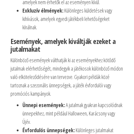
amelyek nem érhetők el az eseményen kívül.
Exkluzív élmények:
Különleges küldetések vagy
kihívások, amelyek egyedi játékbeli lehetőségeket
kínálnak.
Események, amelyek kiváltják ezeket a
jutalmakat
Különböző események válthatják ki az eseményekhez kötődő
jutalmak elérhetőségét, mindegyik a játékosok különböző módon
való elköteleződésére van tervezve. Gyakori példák közé
tartoznak a szezonális ünnepségek, a játék évfordulói vagy
promóciós kampányok.
Ünnepi események:
A jutalmak gyakran kapcsolódnak
ünnepekhez, mint például Halloween, Karácsony vagy
Újév.
Évfordulós ünnepségek:
Különleges jutalmakat