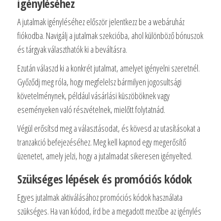
igényléséhez
A jutalmak igényléséhez először jelentkezz be a webáruház
fiókodba. Navigálj a jutalmak szekcióba, ahol különböző bónuszok
és tárgyak választhatók ki a beváltásra.
Ezután válaszd ki a konkrét jutalmat, amelyet igényelni szeretnél.
Győződj meg róla, hogy megfelelsz bármilyen jogosultsági
követelménynek, például vásárlási küszöböknek vagy
eseményeken való részvételnek, mielőtt folytatnád.
Végül erősítsd meg a választásodat, és kövesd az utasításokat a
tranzakció befejezéséhez. Meg kell kapnod egy megerősítő
üzenetet, amely jelzi, hogy a jutalmadat sikeresen igényelted.
Szükséges lépések és promóciós kódok
Egyes jutalmak aktiválásához promóciós kódok használata
szükséges. Ha van kódod, írd be a megadott mezőbe az igénylés