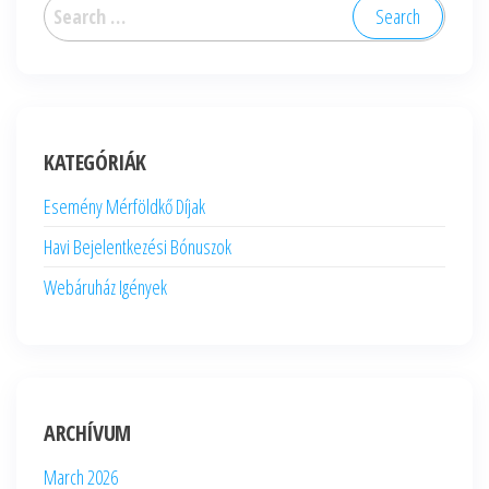
Search
for:
KATEGÓRIÁK
Esemény Mérföldkő Díjak
Havi Bejelentkezési Bónuszok
Webáruház Igények
ARCHÍVUM
March 2026