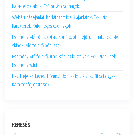
Karakterdarabok, Erőforrás csomagok
Webáruház Ajánlat: Korlátozott idejű ajánlatok, Exkluzív
karakterek, Különleges csomagok
Esemény Mérföldkő Díjak: Korlátozott idejű jutalmak, Exkluzív
skinek, Mérföldkő bónuszok
Esemény Mérföldkő Díjak: Bónusz kristályok, Exkluzív skinek,
Esemény valuta
Havi Bejelentkezési Bónusz: Bónusz kristályok, Ritka tárgyak,
Karakter fejlesztések
KERESÉS