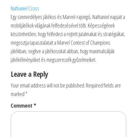
Nathaniel Cross
Egy szenvedélyes játékos és Marvel-rajongó, Nathaniel napjait a
mobiljátékok világának felfedezésével tölti. Képességének
köszönhetően, hogy felfedezi a rejtett jutalmakat és stratégiákat,
megosztja tapasztalatait a Marvel Contest of Champions
játékban, segítve a játékosokat abban, hogy maximalizálják
játékélményüket és megszerezzék győzelmeiket.
Leave a Reply
Your email address will not be published.
Required fields are
marked
*
Comment
*