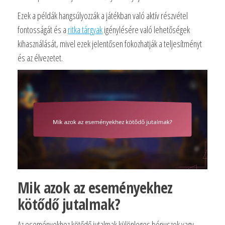
Ezek a példák hangsúlyozzák a játékban való aktív részvétel
fontosságát és a
ritka tárgyak
igénylésére való lehetőségek
kihasználását, mivel ezek jelentősen fokozhatják a teljesítményt
és az élvezetet.
Mik azok az eseményekhez
kötődő jutalmak?
Az eseményekhez kötődő jutalmak különleges bónuszok vagy