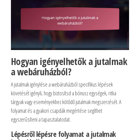
Hogyan igényelhetők a jutalmak
a webáruházból?
A jutalmak igénylése a webáruházból specifikus lépések
követését igényli, hogy biztosítsd a bónusz egységek, ritka
tárgyak vagy eseményekhez kötődő jutalmak megszerzését. A
folyamat és a gyakori csapdák megértése segíthet
egyszerűsíteni a tapasztalatodat.
Lépésről lépésre folyamat a jutalmak